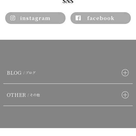
SNS
instagram
facebook
BLOG
/ ブログ
OTHER
/ その他