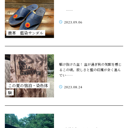
……
2023.09.06
鹿革 藍染サンダル
駆け抜けた盆！ 盆が過ぎ秋の気配を感じ
るこの頃。寂しさと藍の収穫が全く進ん
でい……
この夏の宿泊・染色体
2023.08.24
験