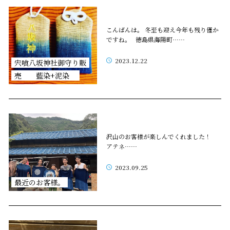
こんばんは。 冬至も迎え今年も残り僅か
ですね。 徳島県海陽町……
2023.12.22
宍喰八坂神社御守り販
売 藍染+泥染
沢山のお客様が楽しんでくれました！
アテネ……
2023.09.25
最近のお客様。