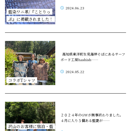
2024.06.23
藍染ワニ革/『ことりっ
ぷ』に掲載されました！
高知県東洋町生見海岸そばにあるサーフ
ボード工房hashish……
2024.05.22
コラボTシャツ
２０２４年のGWが無事終わりました。
４月に入り５個ある藍甕が……
沢山のお客様に宿泊・藍