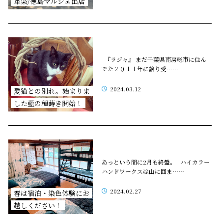
革染/徳島マルシェ出店
『ラジャ』 まだ千葉県南房総市に住ん
でた２０１１年に譲り受……
2024.03.12
愛猫との別れ。始まりま
した藍の種蒔き開始！
あっという間に2月も終盤。 ハイカラー
ハンドワークスは山に囲ま……
2024.02.27
春は宿泊・染色体験にお
越しください！