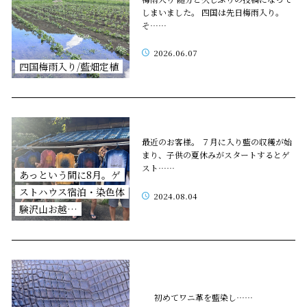
しまいました。 四国は先日梅雨入り。
そ……
2026.06.07
四国梅雨入り/藍畑定植
最近のお客様。 ７月に入り藍の収穫が始
まり、子供の夏休みがスタートするとゲ
スト……
あっという間に8月。ゲ
ストハウス宿泊・染色体
2024.08.04
験沢山お越…
初めてワニ革を藍染し……