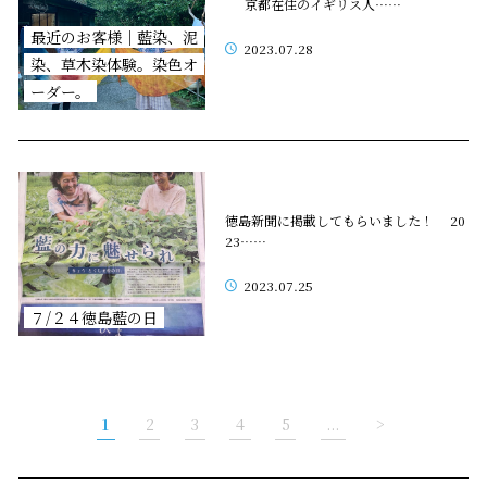
京都在住のイギリス人……
最近のお客様｜藍染、泥
2023.07.28
染、草木染体験。染色オ
ーダー。
徳島新聞に掲載してもらいました！ 20
23……
2023.07.25
７/２４徳島藍の日
1
2
3
4
5
...
>