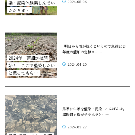
2024.05.06
染・泥染体験楽しんでい
ただきま…
明日から雨が続くというので急遽2024
年度の藍畑の定植ス……
2024年 藍畑定植開
2024.04.20
始！ ここで藍染したい
と思ってもら…
馬革に牛革を藍染・泥染 こんばんは。
海陽町も桜がチラホラと……
2024.03.27