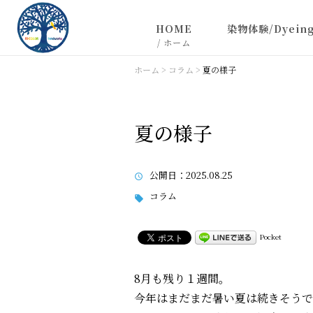
HOME
染物体験/Dyeing
/ ホーム
お問い合わせ
ホーム
>
コラム
>
夏の様子
特定商取引に基づく記載
夏の様子
公開日
：2025.08.25
コラム
Pocket
8月も残り１週間。
今年はまだまだ暑い夏は続きそうで