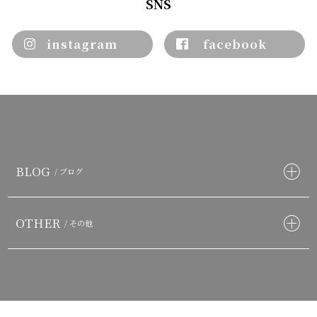
SNS
instagram
facebook
BLOG
/ ブログ
OTHER
/ その他