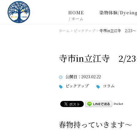
HOME
染物体験/Dyeing
/ ホーム
お問い合わせ
ホーム
>
ピックアップ
>
寺市in立江寺 2/23
特定商取引に基づく記載
寺市in立江寺 2/2
公開日
：2023.02.22
ピックアップ
コラム
Pocket
春物持っていきます～