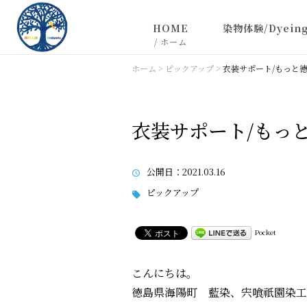
HOME
染物体験/Dyeing
/ ホーム
お問い合わせ
ホーム
>
ピックアップ
>
衣装サポート/もっと
特定商取引に基づく記載
衣装サポート/もっ
公開日
：2021.03.16
ピックアップ
Pocket
こんにちは。
徳島県海陽町 藍染、宍喰祇園染工房 Hi