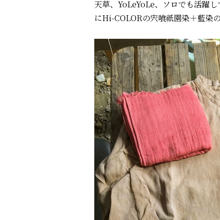
天草、YoLeYoLe、ソロでも活躍
にHi-COLORの宍喰祇園染＋藍